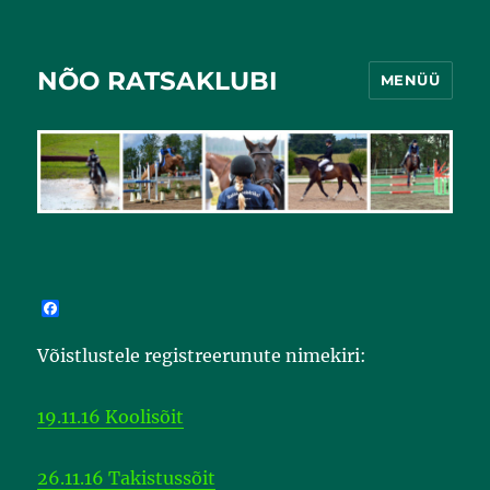
NÕO RATSAKLUBI
MENÜÜ
F
a
c
Võistlustele registreerunute nimekiri:
e
b
o
o
19.11.16 Koolisõit
k
26.11.16 Takistussõit