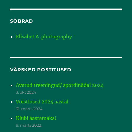
SÕBRAD
Elisabet A. photography
VÄRSKED POSTITUSED
Avatud treeningud/ spordinädal 2024
3. okt 2024
Võistlused 2024.aastal
31. märts 2024
Klubi aastamaks!
9. märts 2022