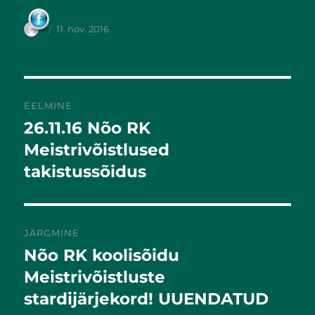
11. nov. 2016
EELMINE
26.11.16 Nõo RK
Eelmine
postitus:
Meistrivõistlused
takistussõidus
JÄRGMINE
Nõo RK koolisõidu
Järgmine
postitus:
Meistrivõistluste
stardijärjekord! UUENDATUD