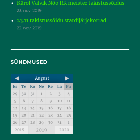
Kärol Valvik Nõo RK meister takistussõidus
23. nov. 2019
23.11 takistussõidu stardijärjekorrad
22. nov. 2019
SÜNDMUSED
August
Es
Te
Ko
Ne
Re
La
Pü
29
30
31
1
2
3
4
5
6
7
8
9
10
11
12
13
14
15
16
17
18
19
20
21
22
23
24
25
26
27
28
29
30
31
1
2019
2018
2020