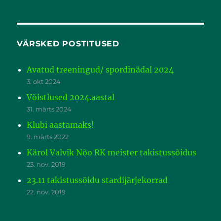
VÄRSKED POSTITUSED
Avatud treeningud/ spordinädal 2024
3. okt 2024
Võistlused 2024.aastal
31. märts 2024
Klubi aastamaks!
9. märts 2022
Kärol Valvik Nõo RK meister takistussõidus
23. nov. 2019
23.11 takistussõidu stardijärjekorrad
22. nov. 2019