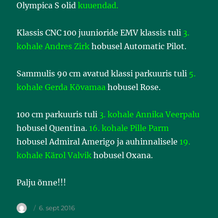
Olympica S olid
kuuendad.
Klassis CNC 100 juunioride EMV klassis tuli
3.
kohale Andres Zirk
hobusel Automatic Pilot.
Sammulis 90 cm avatud klassi parkuuris tuli
5.
kohale Gerda Kõvamaa
hobusel Rose.
100 cm parkuuris tuli
3. kohale Annika Veerpalu
hobusel Quentina.
16. kohale Pille Parm
hobusel Admiral Amerigo ja auhinnalisele
19.
kohale Kärol Valvik
hobusel Oxana.
Palju õnne!!!
6. sept 2016