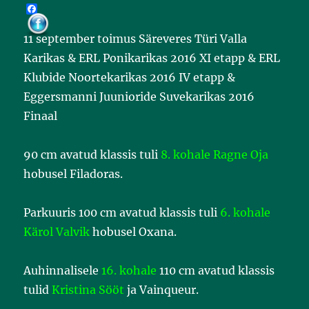
F
a
c
11 september toimus Säreveres Türi Valla
e
b
Karikas & ERL Ponikarikas 2016 XI etapp & ERL
o
o
Klubide Noortekarikas 2016 IV etapp &
k
Eggersmanni Juunioride Suvekarikas 2016
Finaal
90 cm avatud klassis tuli
8. kohale Ragne Oja
hobusel Filadoras.
Parkuuris 100 cm avatud klassis tuli
6. kohale
Kärol Valvik
hobusel Oxana.
Auhinnalisele
16. kohale
110 cm avatud klassis
tulid
Kristina Sööt
ja Vainqueur.