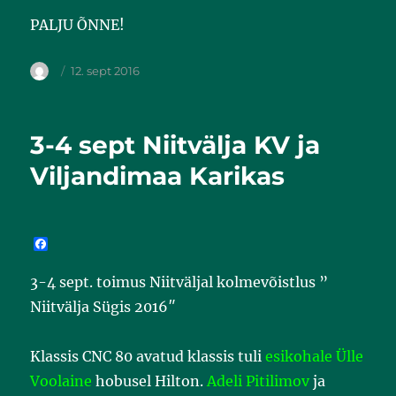
PALJU ÕNNE!
12. sept 2016
3-4 sept Niitvälja KV ja
Viljandimaa Karikas
F
a
c
3-4 sept. toimus Niitväljal kolmevõistlus ”
e
b
Niitvälja Sügis 2016″
o
o
k
Klassis CNC 80 avatud klassis tuli
esikohale Ülle
Voolaine
hobusel Hilton.
Adeli Pitilimov
ja