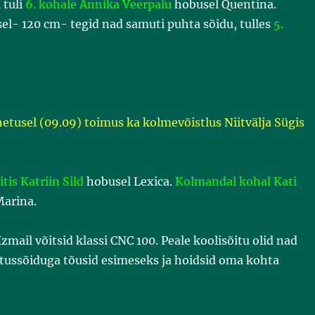
 tuli
6. kohale Annika Veerpalu
hobusel Quentina.
el- 120 cm- tegid nad samuti puhta sõidu, tulles
5.
tusel (09.09) toimus ka kolmevõistlus Niitvälja Sügis
itis Katriin Sild
hobusel Lexica.
Kolmandal kohal Kati
Marina.
Izmail võitsid klassi CNC 100. Peale koolisõitu olid nad
stussõiduga tõusid esimeseks ja hoidsid oma kohta