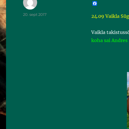
F
a
c
20. sept 2017
24.09 Vaikla Süg
e
b
o
o
Vaikla takistuss
k
koha sai Andres 