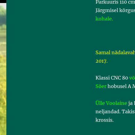
Parkuuris 110 cm
Järgmisel kõrgus
kohale.
Samal nädalavahe
2017.
Klassi CNC 80
võ
Sõer
hobusel A 
Ülle Voolaine
ja 
neljandad. Taki
krossis.