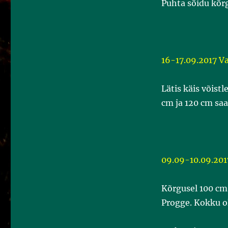
Puhta sõidu kõr
16-17.09.2017 V
Lätis käis võist
cm ja 120 cm sa
09.09-10.09.201
Kõrgusel 100 cm 
Progge. Kokku oli