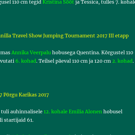
gusel 110 cm tegid
Kristina Sööt
ja Tessica, tulles 7. kohal
anilla Travel Show Jumping Tournament 2017 III etapp
lemas
Annika Veerpalu
hobusega Quentina. Kõrgustel 110
avutati
6. kohad
. Teilsel päeval 110 cm ja 120 cm
2. kohad
.
7 Põrgu Karikas 2017
tuli auhinnalisele
12. kohale Emilia Alonen
hobusel
 startijaid 61.