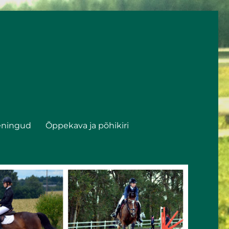
eningud
Õppekava ja põhikiri