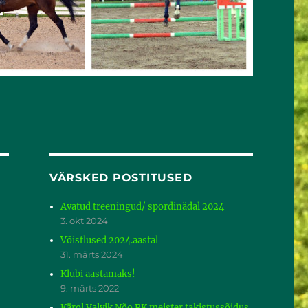
VÄRSKED POSTITUSED
Avatud treeningud/ spordinädal 2024
3. okt 2024
Võistlused 2024.aastal
31. märts 2024
Klubi aastamaks!
9. märts 2022
Kärol Valvik Nõo RK meister takistussõidus