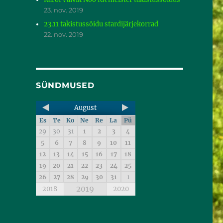
23. nov. 2019
23.11 takistussõidu stardijärjekorrad
22. nov. 2019
SÜNDMUSED
August
Es
Te
Ko
Ne
Re
La
Pü
29
30
31
1
2
3
4
5
6
7
8
9
10
11
12
13
14
15
16
17
18
19
20
21
22
23
24
25
26
27
28
29
30
31
1
2019
2018
2020