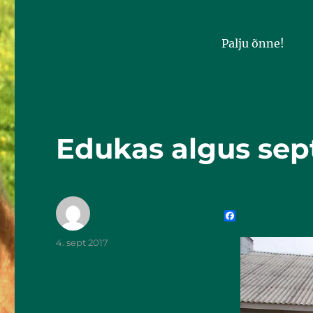
Palju õnne!
Edukas algus sep
F
a
c
4. sept 2017
e
b
o
o
k