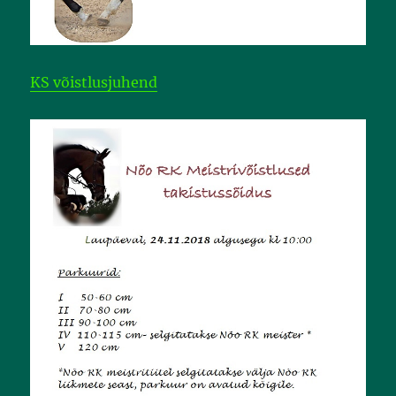
KS võistlusjuhend