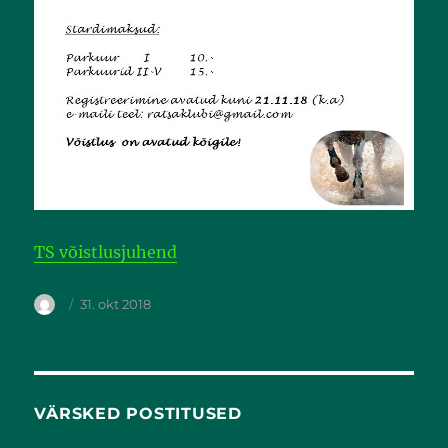
TS võistlusjuhend
31. okt 2018
VÄRSKED POSTITUSED