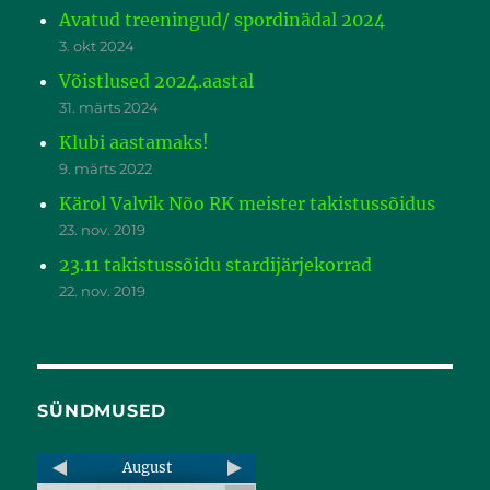
Avatud treeningud/ spordinädal 2024
3. okt 2024
Võistlused 2024.aastal
31. märts 2024
Klubi aastamaks!
9. märts 2022
Kärol Valvik Nõo RK meister takistussõidus
23. nov. 2019
23.11 takistussõidu stardijärjekorrad
22. nov. 2019
SÜNDMUSED
August