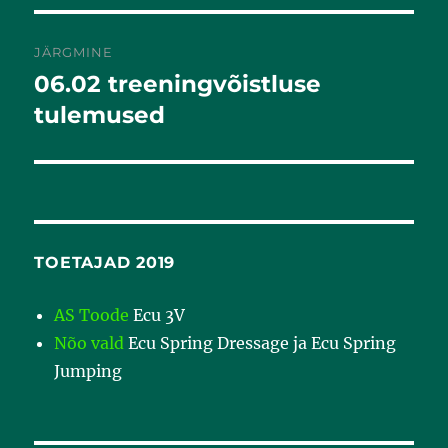
JÄRGMINE
06.02 treeningvõistluse
Järgmine
postitus:
tulemused
TOETAJAD 2019
AS Toode
Ecu 3V
Nõo vald
Ecu Spring Dressage ja Ecu Spring
Jumping