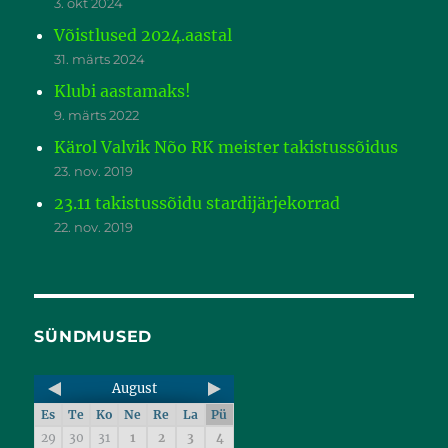
3. okt 2024
Võistlused 2024.aastal
31. märts 2024
Klubi aastamaks!
9. märts 2022
Kärol Valvik Nõo RK meister takistussõidus
23. nov. 2019
23.11 takistussõidu stardijärjekorrad
22. nov. 2019
SÜNDMUSED
August
Es
Te
Ko
Ne
Re
La
Pü
29
30
31
1
2
3
4