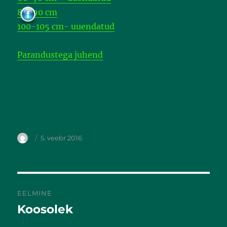
k
80-90 cm
100-105 cm- uuendatud
Parandustega juhend
5. veebr 2016
EELMINE
Koosolek
Eelmine
postitus: