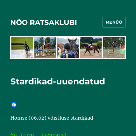
NÕO RATSAKLUBI
MENÜÜ
Stardikad-uuendatud
F
a
c
Homse (06.02) võistluse stardikad
e
b
o
o
60-70 cm – uuendatud