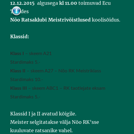
12.12.2015
algusega
kl 11.00
toimuvad Ecu
e
b
Tallides
o
o
Nõo Ratsaklubi Meistrivõistlused
koolisõidus.
k
Klassid:
Klass I
– skeem A21
Stardimaks 5.-
Klass II
– skeem A27 – Nõo RK Meistriklass
Stardimaks 10.-
Klass III
– skeem ABC1 – RK taotlejate eksam
Stardimaks 5.-
Klassid I ja II avatud kõigile.
Meister selgitatakse välja Nõo RK’sse
kuuluvate ratsanike vahel.