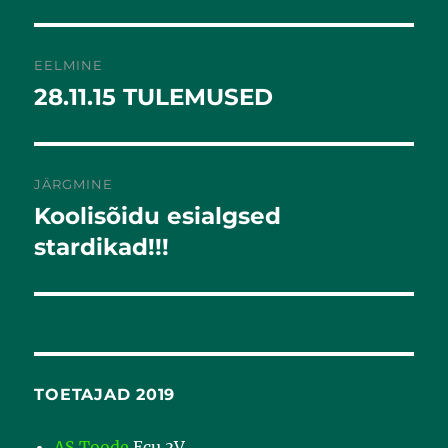
EELMINE
28.11.15 TULEMUSED
Eelmine
postitus:
JÄRGMINE
Koolisõidu esialgsed
Järgmine
postitus:
stardikad!!!
TOETAJAD 2019
AS Toode
Ecu 3V