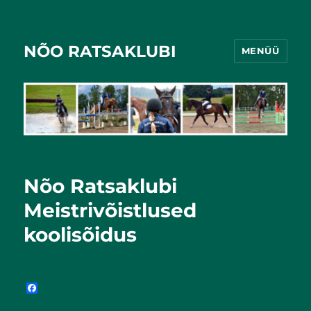
NÕO RATSAKLUBI
MENÜÜ
Nõo Ratsaklubi
Meistrivõistlused
koolisõidus
F
a
c