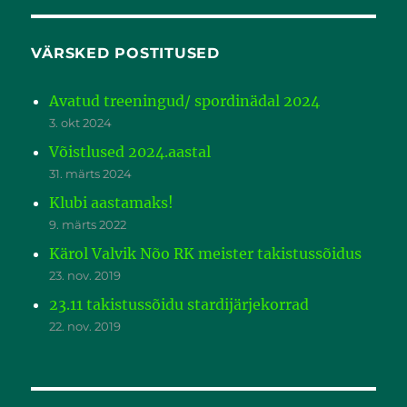
VÄRSKED POSTITUSED
Avatud treeningud/ spordinädal 2024
3. okt 2024
Võistlused 2024.aastal
31. märts 2024
Klubi aastamaks!
9. märts 2022
Kärol Valvik Nõo RK meister takistussõidus
23. nov. 2019
23.11 takistussõidu stardijärjekorrad
22. nov. 2019