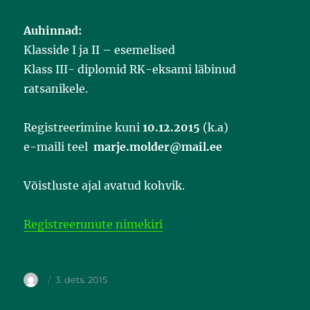
Auhinnad:
Klasside I ja II – esemelised
Klass III- diplomid RK-eksami läbinud
ratsanikele.
Registreerimine kuni
10.12.2015
(k.a)
e-maili teel
marje.molder@mail.ee
Võistluste ajal avatud kohvik.
Registreerunute nimekiri
3. dets. 2015