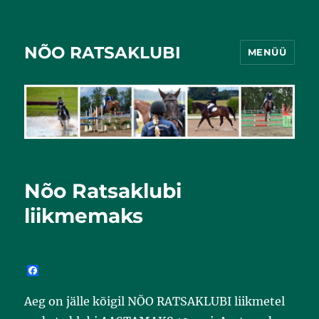
NÕO RATSAKLUBI
MENÜÜ
Nõo Ratsaklubi
liikmemaks
F
a
c
Aeg on jälle kõigil NÕO RATSAKLUBI liikmetel
e
b