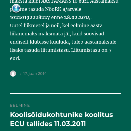
maksta klubi AASTAMAKS 10 euri. Aastamaksu
o
o
palume tasuda NõoRK a/arvele
k
10220192228227
enne
28.02.2014
.
Uutel liikmetel ja neil, kel eelmine aasta
liikmemaks maksmata jäi, kuid soovivad
endiselt klubisse kuuluda, tuleb aastamaksule
lisaks tasuda liitumistasu. Liitumistasu on 7
euri.
17. jaan 2014
EELMINE
Koolisõidukohtunike koolitus
Eelmine
postitus:
ECU tallides 11.03.2011