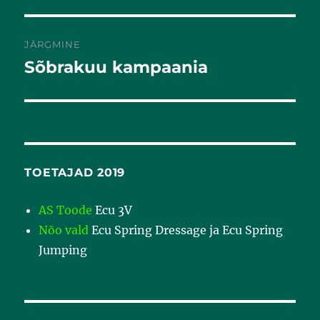
JÄRGMINE
Sõbrakuu kampaania
Järgmine
postitus:
TOETAJAD 2019
AS Toode
Ecu 3V
Nõo vald
Ecu Spring Dressage ja Ecu Spring
Jumping