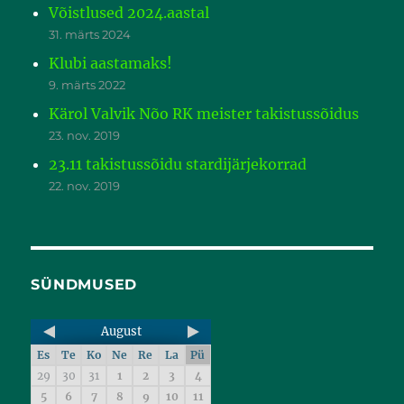
Võistlused 2024.aastal
31. märts 2024
Klubi aastamaks!
9. märts 2022
Kärol Valvik Nõo RK meister takistussõidus
23. nov. 2019
23.11 takistussõidu stardijärjekorrad
22. nov. 2019
SÜNDMUSED
August
Es
Te
Ko
Ne
Re
La
Pü
29
30
31
1
2
3
4
5
6
7
8
9
10
11