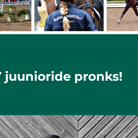
 juunioride pronks!