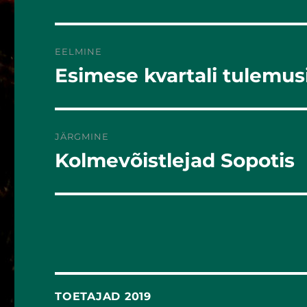
EELMINE
Esimese kvartali tulemus
Eelmine
postitus:
JÄRGMINE
Kolmevõistlejad Sopotis
Järgmine
postitus:
TOETAJAD 2019