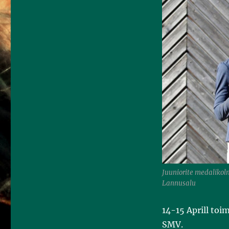
k
Juuniorite medalikolm
Lannusalu
14-15 Aprill toi
SMV.