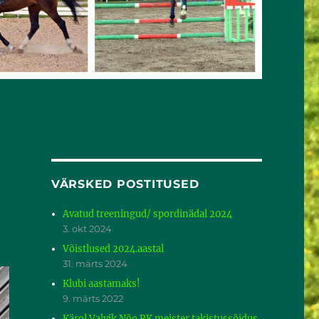
VÄRSKED POSTITUSED
Avatud treeningud/ spordinädal 2024
3. okt 2024
Võistlused 2024.aastal
31. märts 2024
Klubi aastamaks!
9. märts 2022
Kärol Valvik Nõo RK meister takistussõidus