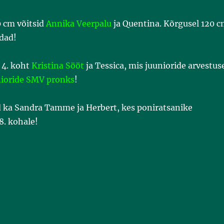
0 cm võitsid
Annika Veerpalu
ja Quentina. Kõrgusel 120 
dad!
 4. koht
Kristina Sööt
ja Tessica, mis juunioride arvestus
nioride SMV pronks
!
d ka Sandra Tamme ja Herbert, kes poniratsanike
8. kohale!