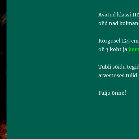
Avatud klassi 11
olid nad kolman
Kõrgusel 125 cm
oli 3 koht ja
juu
Tubli sõidu tegi
arvestuses tulid 
Palju õnne!