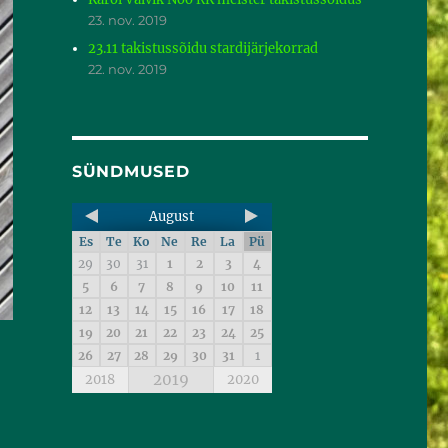
23. nov. 2019
23.11 takistussõidu stardijärjekorrad
22. nov. 2019
SÜNDMUSED
August
Es
Te
Ko
Ne
Re
La
Pü
29
30
31
1
2
3
4
5
6
7
8
9
10
11
12
13
14
15
16
17
18
19
20
21
22
23
24
25
26
27
28
29
30
31
1
2019
2018
2020