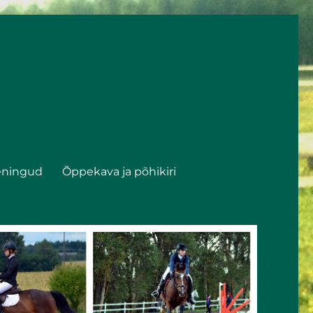
eningud
Õppekava ja põhikiri