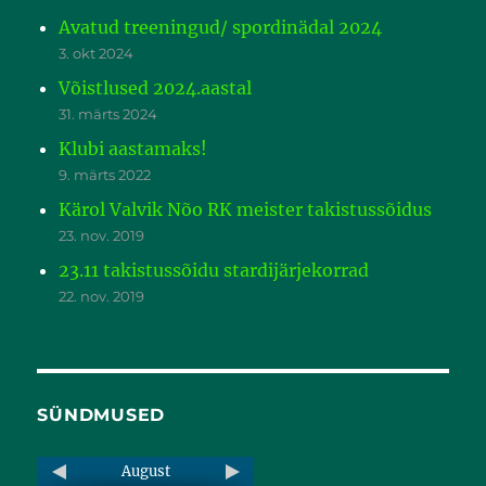
Avatud treeningud/ spordinädal 2024
3. okt 2024
Võistlused 2024.aastal
31. märts 2024
Klubi aastamaks!
9. märts 2022
Kärol Valvik Nõo RK meister takistussõidus
23. nov. 2019
23.11 takistussõidu stardijärjekorrad
22. nov. 2019
SÜNDMUSED
August