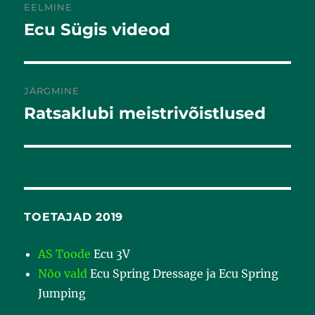
EELMINE
Ecu Sügis videod
Eelmine
postitus:
JÄRGMINE
Ratsaklubi meistrivõistlused
Järgmine
postitus:
TOETAJAD 2019
AS Toode
Ecu 3V
Nõo vald
Ecu Spring Dressage ja Ecu Spring
Jumping