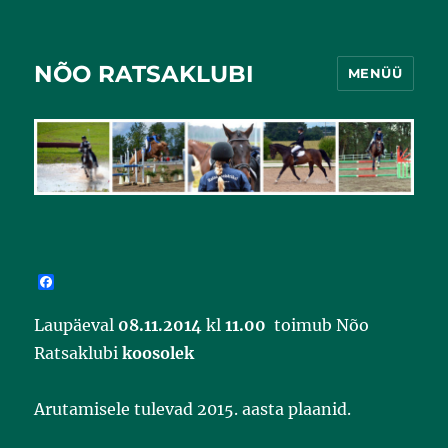
NÕO RATSAKLUBI
MENÜÜ
F
a
c
Laupäeval
08.11.2014
kl
11.00
toimub Nõo
e
b
Ratsaklubi
koosolek
o
o
k
Arutamisele tulevad 2015. aasta plaanid.