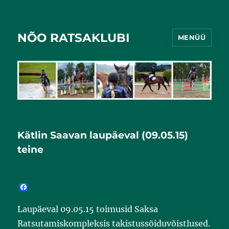
NÕO RATSAKLUBI
MENÜÜ
Kätlin Saavan laupäeval (09.05.15)
teine
F
a
c
Laupäeval 09.05.15 toimusid Saksa
e
b
Ratsutamiskompleksis takistussõiduvõistlused.
o