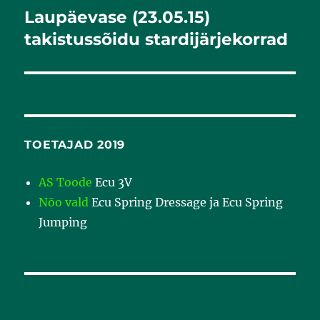
Laupäevase (23.05.15)
Järgmine
postitus:
takistussõidu stardijärjekorrad
TOETAJAD 2019
AS Toode
Ecu 3V
Nõo vald
Ecu Spring Dressage ja Ecu Spring
Jumping