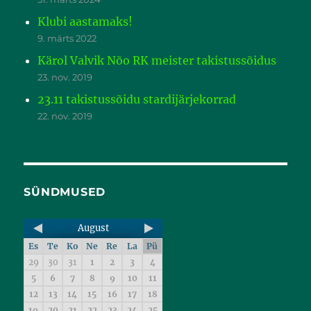
Klubi aastamaks!
9. märts 2022
Kärol Valvik Nõo RK meister takistussõidus
23. nov. 2019
23.11 takistussõidu stardijärjekorrad
22. nov. 2019
SÜNDMUSED
August
Es
Te
Ko
Ne
Re
La
Pü
29
30
31
1
2
3
4
5
6
7
8
9
10
11
12
13
14
15
16
17
18
19
20
21
22
23
24
25