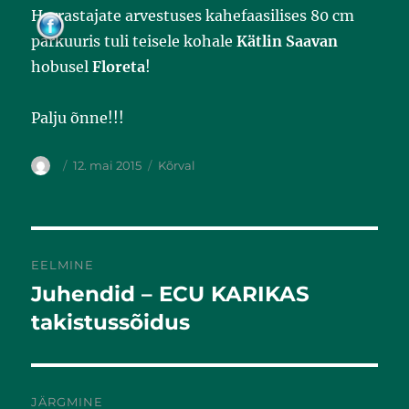
o
Harrastajate arvestuses kahefaasilises 80 cm
k
parkuuris tuli teisele kohale
Kätlin Saavan
hobusel
Floreta
!
Palju õnne!!!
12. mai 2015
Kõrval
EELMINE
Juhendid – ECU KARIKAS
Eelmine
postitus:
takistussõidus
JÄRGMINE