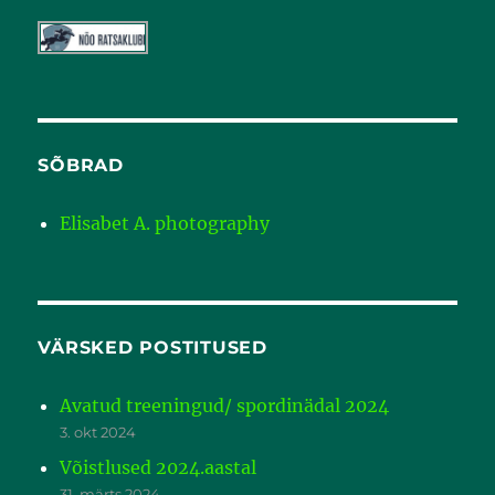
SÕBRAD
Elisabet A. photography
VÄRSKED POSTITUSED
Avatud treeningud/ spordinädal 2024
3. okt 2024
Võistlused 2024.aastal
31. märts 2024