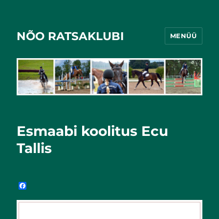
NÕO RATSAKLUBI
MENÜÜ
Esmaabi koolitus Ecu
Tallis
F
a
c
e
b