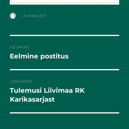
2. veebr 2017
EELMINE
Eelmine postitus
Eelmine
postitus:
JÄRGMINE
Tulemusi Liivimaa RK
Järgmine
postitus:
Karikasarjast