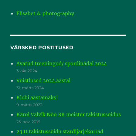
Elisabet A. photography
VÄRSKED POSTITUSED
Avatud treeningud/ spordinädal 2024
3. okt 2024
Võistlused 2024.aastal
31. märts 2024
Klubi aastamaks!
9. märts 2022
Kärol Valvik Nõo RK meister takistussõidus
23. nov. 2019
23.11 takistussõidu stardijärjekorrad