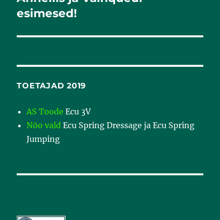
postitus:
esimesed!
TOETAJAD 2019
AS Toode
Ecu 3V
Nõo vald
Ecu Spring Dressage ja Ecu Spring
Jumping