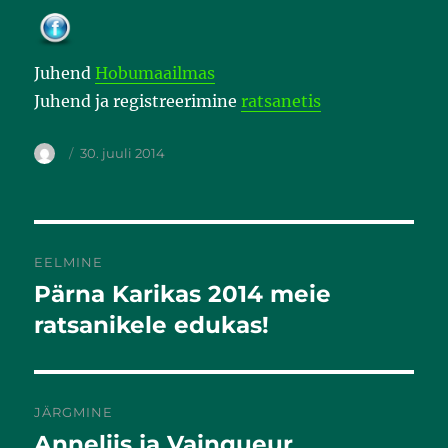
Juhend
Hobumaailmas
Juhend ja registreerimine
ratsanetis
30. juuli 2014
EELMINE
Pärna Karikas 2014 meie
Eelmine
postitus:
ratsanikele edukas!
JÄRGMINE
Anneliis ja Vainqueur
Järgmine