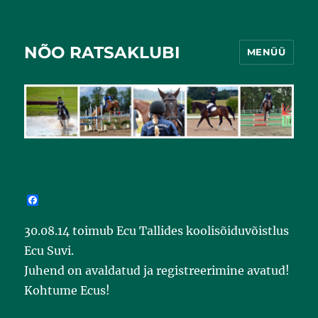
NÕO RATSAKLUBI
MENÜÜ
F
a
c
30.08.14 toimub Ecu Tallides koolisõiduvõistlus
e
b
Ecu Suvi.
o
o
Juhend on avaldatud ja registreerimine avatud!
k
Kohtume Ecus!