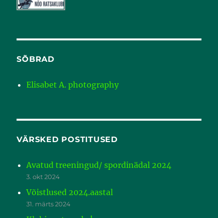
SÕBRAD
Elisabet A. photography
VÄRSKED POSTITUSED
Avatud treeningud/ spordinädal 2024
3. okt 2024
Võistlused 2024.aastal
31. märts 2024