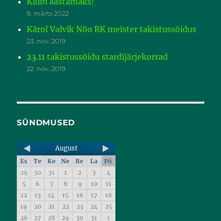
Klubi aastamaks!
9. märts 2022
Kärol Valvik Nõo RK meister takistussõidus
23. nov. 2019
23.11 takistussõidu stardijärjekorrad
22. nov. 2019
SÜNDMUSED
August
Es
Te
Ko
Ne
Re
La
Pü
29
30
31
1
2
3
4
5
6
7
8
9
10
11
12
13
14
15
16
17
18
19
20
21
22
23
24
25
26
27
28
29
30
31
1