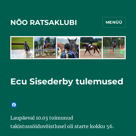
NÕO RATSAKLUBI
MENÜÜ
Ecu Sisederby tulemused
F
a
c
Laupäeval 10.03 toimunud
e
b
takistussõiduvõistlusel oli starte kokku 56.
o
o