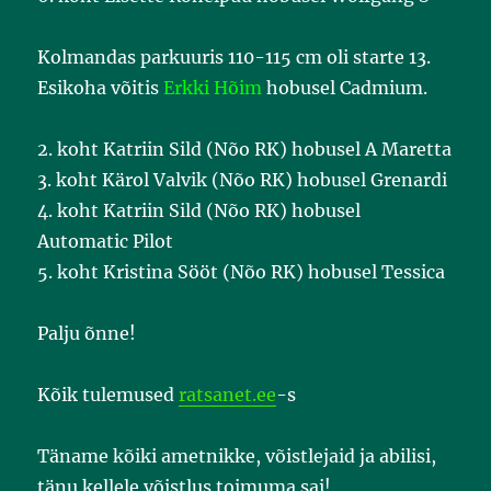
Kolmandas parkuuris 110-115 cm oli starte 13.
Esikoha võitis
Erkki Hõim
hobusel Cadmium.
2. koht Katriin Sild (Nõo RK) hobusel A Maretta
3. koht Kärol Valvik (Nõo RK) hobusel Grenardi
4. koht Katriin Sild (Nõo RK) hobusel
Automatic Pilot
5. koht Kristina Sööt (Nõo RK) hobusel Tessica
Palju õnne!
Kõik tulemused
ratsanet.ee
-s
Täname kõiki ametnikke, võistlejaid ja abilisi,
tänu kellele võistlus toimuma sai!