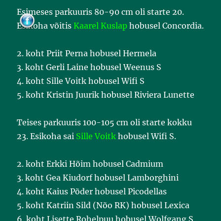
k
Esimeses parkuuris 80-90 cm oli starte 20.
Esikoha võitis
Kaarel Kuslap
hobusel Concordia.
2. koht Priit Perna hobusel Hermela
3. koht Gerli Laine hobusel Weenus S
4. koht Sille Voitk hobusel Wifi S
5. koht Kristin Juurik hobusel Riviera Lunette
Teises parkuuris 100-105 cm oli starte kokku
23. Esikoha sai
Sille Voitk
hobusel Wifi S.
2. koht Erkki Hõim hobusel Cadmium
3. koht Gea Kiudorf hobusel Lamborghini
4. koht Kaius Põder hobusel Picodellas
5. koht Katriin Sild (Nõo RK) hobusel Lexica
6. koht Lisette Rohelpuu hobusel Wolfgang S