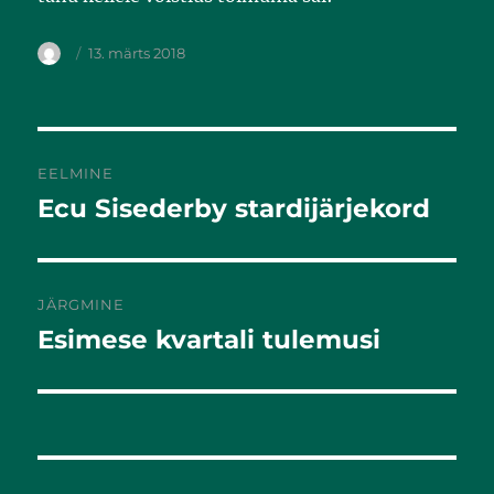
13. märts 2018
EELMINE
Ecu Sisederby stardijärjekord
Eelmine
postitus:
JÄRGMINE
Esimese kvartali tulemusi
Järgmine
postitus: