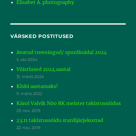
Elisabet A. photography
VÄRSKED POSTITUSED
Avatud treeningud/ spordinädal 2024
3. okt 2024
Võistlused 2024.aastal
31. märts 2024
Klubi aastamaks!
9. märts 2022
Kärol Valvik Nõo RK meister takistussõidus
23. nov. 2019
23.11 takistussõidu stardijärjekorrad
22. nov. 2019