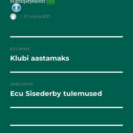
stardijärjekord
siin
o
o
k
10. märts 2017
EELMINE
Klubi aastamaks
Eelmine
postitus:
JÄRGMINE
Ecu Sisederby tulemused
Järgmine
postitus: