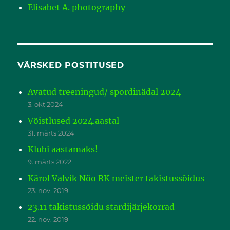
Elisabet A. photography
VÄRSKED POSTITUSED
Avatud treeningud/ spordinädal 2024
3. okt 2024
Võistlused 2024.aastal
31. märts 2024
Klubi aastamaks!
9. märts 2022
Kärol Valvik Nõo RK meister takistussõidus
23. nov. 2019
23.11 takistussõidu stardijärjekorrad
22. nov. 2019