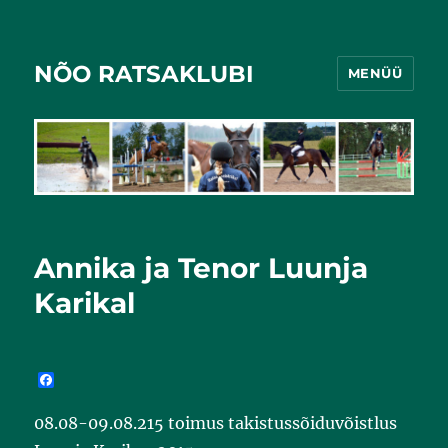
NÕO RATSAKLUBI
MENÜÜ
Annika ja Tenor Luunja
Karikal
F
a
c
08.08-09.08.215 toimus takistussõiduvõistlus
e
b