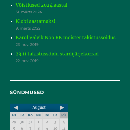
Võistlused 2024.aastal
31. märts 2024
Klubi aastamaks!
9. märts 2022
Kärol Valvik Nõo RK meister takistussõidus
23. nov. 2019
23.11 takistussõidu stardijärjekorrad
22. nov. 2019
SÜNDMUSED
August
Es
Te
Ko
Ne
Re
La
Pü
29
30
31
1
2
3
4
5
6
7
8
9
10
11