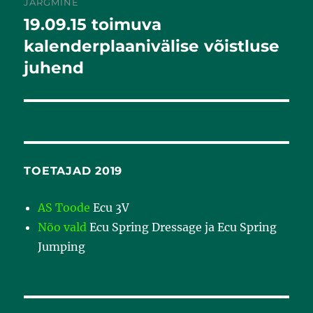
JÄRGMINE
19.09.15 toimuva
Järgmine
postitus:
kalenderplaanivälise võistluse
juhend
TOETAJAD 2019
AS Toode
Ecu 3V
Nõo vald
Ecu Spring Dressage ja Ecu Spring
Jumping