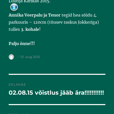
Luunja Karikas 2015.
o
o
k
Annika Veerpalu ja Tenor
tegid hea sõidu 4.
parkuuris – 120cm (tõusev raskus Jokkeriga)
tulles
3.
kohale
!
Palju õnne!!!
10. aug 2015
EELMINE
02.08.15 võistlus jääb ära!!!!!!!!!!!
Eelmine
postitus: