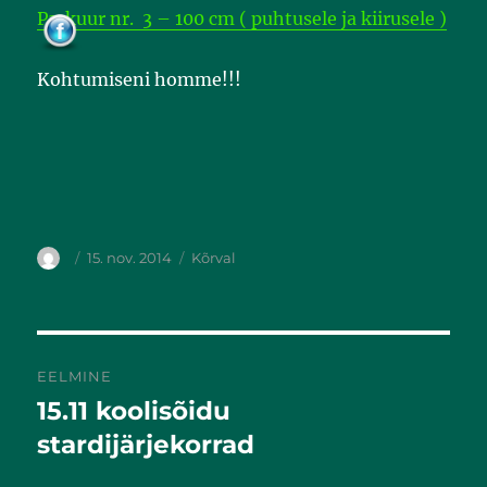
Parkuur nr. 3 – 100 cm ( puhtusele ja kiirusele )
Kohtumiseni homme!!!
15. nov. 2014
Kõrval
EELMINE
15.11 koolisõidu
Eelmine
postitus:
stardijärjekorrad