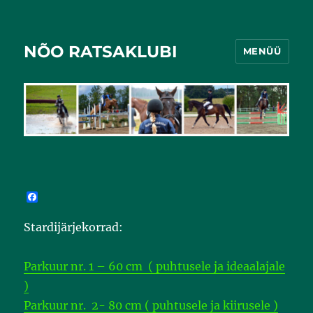
NÕO RATSAKLUBI
MENÜÜ
F
a
c
Stardijärjekorrad:
e
b
o
o
Parkuur nr. 1 – 60 cm ( puhtusele ja ideaalajale
k
)
Parkuur nr. 2- 80 cm ( puhtusele ja kiirusele )