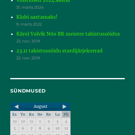
Võistlused 2024.aastal
31. märts 2024
Klubi aastamaks!
9. märts 2022
Kärol Valvik Nõo RK meister takistussõidus
23. nov. 2019
23.11 takistussõidu stardijärjekorrad
22. nov. 2019
SÜNDMUSED
August
Es
Te
Ko
Ne
Re
La
Pü
29
30
31
1
2
3
4
5
6
7
8
9
10
11