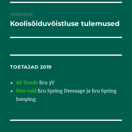
JÄRGMINE
Koolisõiduvõistluse tulemused
Järgmine
postitus:
TOETAJAD 2019
AS Toode
Ecu 3V
Nõo vald
Ecu Spring Dressage ja Ecu Spring
Jumping