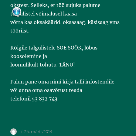
okstest. Selleks, et töö sujuks palume
talgulistel võimalusel kaasa
võtta kas oksakäärid, oksasaag, käsisaag vms
tööriist.
Kõigile talgulistele SOE SÖÖK, lõbus
koosolemine ja
loomulikult tohutu TÄNU!
Palun pane oma nimi kirja talli infostendile
või anna oma osavõtust teada
telefonil 53 832 743
24. märts 2014