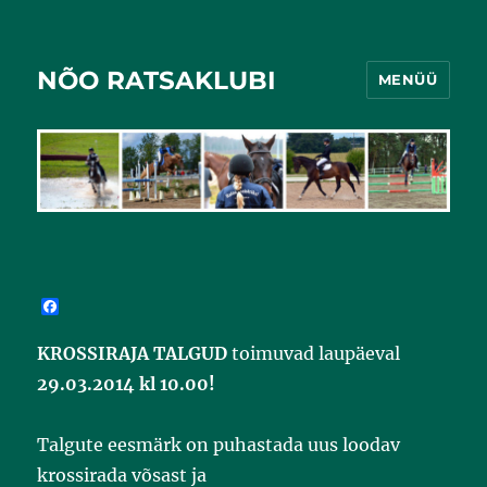
NÕO RATSAKLUBI
MENÜÜ
F
a
c
KROSSIRAJA TALGUD
toimuvad laupäeval
e
b
29.03.2014 kl 10.00!
o
o
k
Talgute eesmärk on puhastada uus loodav
krossirada võsast ja