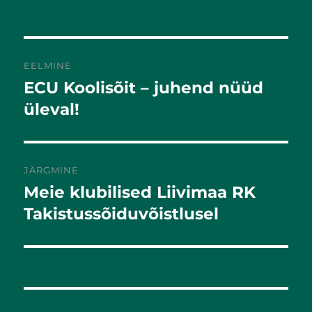
EELMINE
ECU Koolisõit – juhend nüüd
Eelmine
postitus:
üleval!
JÄRGMINE
Meie klubilised Liivimaa RK
Järgmine
postitus:
Takistussõiduvõistlusel