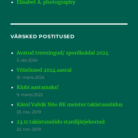
Elisabet A. photography
VÄRSKED POSTITUSED
Avatud treeningud/ spordinädal 2024
3. okt 2024
Võistlused 2024.aastal
31. märts 2024
Klubi aastamaks!
9. märts 2022
Kärol Valvik Nõo RK meister takistussõidus
23. nov. 2019
23.11 takistussõidu stardijärjekorrad
22. nov. 2019