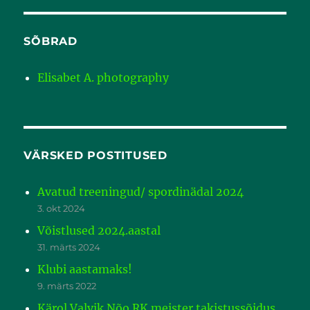
SÕBRAD
Elisabet A. photography
VÄRSKED POSTITUSED
Avatud treeningud/ spordinädal 2024
3. okt 2024
Võistlused 2024.aastal
31. märts 2024
Klubi aastamaks!
9. märts 2022
Kärol Valvik Nõo RK meister takistussõidus