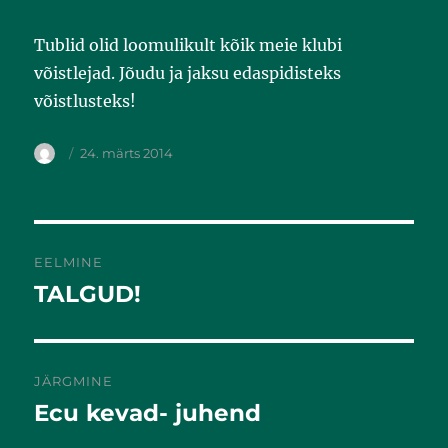
Tublid olid loomulikult kõik meie klubi
võistlejad. Jõudu ja jaksu edaspidisteks
võistlusteks!
24. märts 2014
EELMINE
TALGUD!
Eelmine
postitus:
JÄRGMINE
Ecu kevad- juhend
Järgmine
postitus: