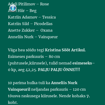
Adeli Pitilimov – Rose
Ariel Hiir – Beg
Katriin Adamov – Tessica
Katriin Sild – Picodellas
Anette Zukker – Oxana
Anneliis Nurk – Vainqueur
Väga hea sõidu tegi
Kristina Sööt Artikul.
Esimeses parkuuris – 80 cm
(puhtusele,kiirusele), tulid nemad
esimeseks
–
0 kp, aeg 42,25.
PALJU PALJU ÕNNE!!!!
10 parima hulka tuli ka
Anneliis Nurk
Vainqueuril
neljandas parkuuris – 120 cm
tõusva raskusega kiirusele. Nende kohaks
7.
koht.