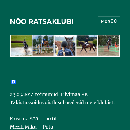
NÕO RATSAKLUBI
MENÜÜ
F
a
c
23.03.2014 toimunud Liivimaa RK
e
b
Takistussõiduvõistlusel osalesid meie klubist:
o
o
k
Kristina Sööt – Artik
Merili Miku – Piita