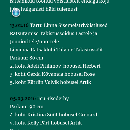
ratsanikud toonud võistlustelt endaga koju
o
o
juba hulganisti häid tulemusi:
k
13.02.16
Tartu Linna Sisemeistrivõistlused
Ratsutamise Takistussõidus Lastele ja
Juunioritele/noortele
Liivimaa Ratsaklubi Talvine Takistussõit
Parkuur 80 cm
2. koht Adeli Pitilimov hobusel Herbert
3. koht Gerda Kõvamaa hobusel Rose
5. koht Kätriin Valvik hobusel Artik
05.03.2016
Ecu Sisederby
Parkuur 90 cm
4. koht Kristina Sööt hobusel Grenardi
5. koht Kelly Pärt hobusel Artik