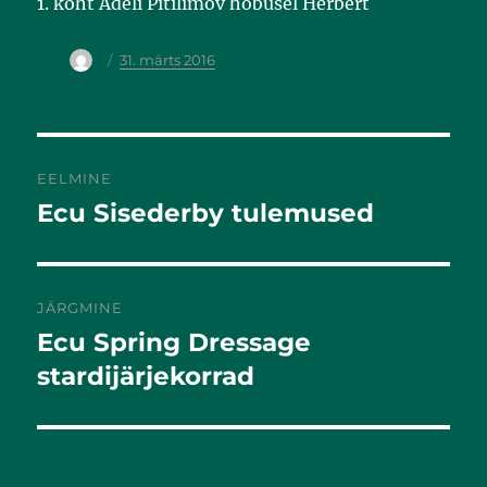
1. koht Adeli Pitilimov hobusel Herbert
31. märts 2016
EELMINE
Ecu Sisederby tulemused
Eelmine
postitus:
JÄRGMINE
Ecu Spring Dressage
Järgmine
postitus:
stardijärjekorrad