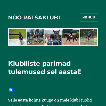
NÕO RATSAKLUBI
MENÜÜ
Klubiliste parimad
tulemused sel aastal!
F
a
c
Selle aasta kolme kuuga on meie klubi tublid
e
b