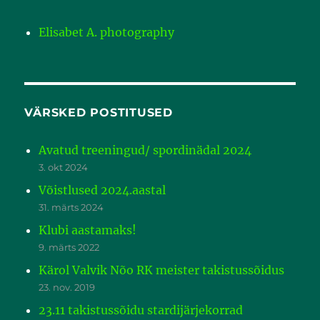
Elisabet A. photography
VÄRSKED POSTITUSED
Avatud treeningud/ spordinädal 2024
3. okt 2024
Võistlused 2024.aastal
31. märts 2024
Klubi aastamaks!
9. märts 2022
Kärol Valvik Nõo RK meister takistussõidus
23. nov. 2019
23.11 takistussõidu stardijärjekorrad