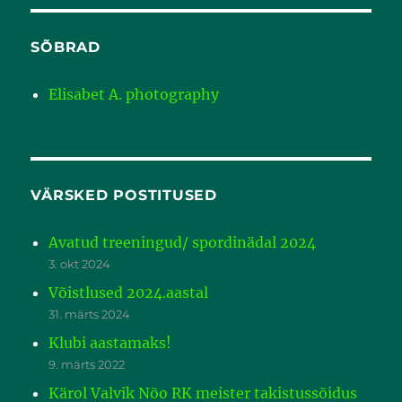
SÕBRAD
Elisabet A. photography
VÄRSKED POSTITUSED
Avatud treeningud/ spordinädal 2024
3. okt 2024
Võistlused 2024.aastal
31. märts 2024
Klubi aastamaks!
9. märts 2022
Kärol Valvik Nõo RK meister takistussõidus