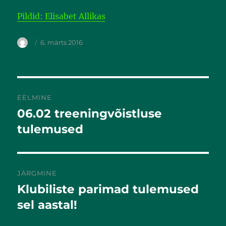
Pildid: Elisabet Allikas
6. märts 2016
EELMINE
06.02 treeningvõistluse
Eelmine
postitus:
tulemused
JÄRGMINE
Klubiliste parimad tulemused
Järgmine
postitus:
sel aastal!