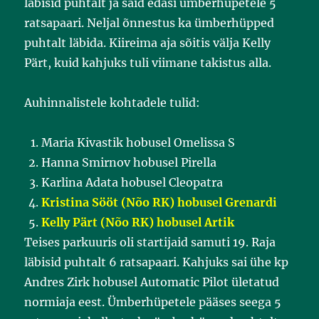
läbisid puhtalt ja said edasi ümberhüpetele 5
ratsapaari. Neljal õnnestus ka ümberhüpped
puhtalt läbida. Kiireima aja sõitis välja Kelly
Pärt, kuid kahjuks tuli viimane takistus alla.
Auhinnalistele kohtadele tulid:
Maria Kivastik hobusel Omelissa S
Hanna Smirnov hobusel Pirella
Karlina Adata hobusel Cleopatra
Kristina Sööt (Nõo RK) hobusel Grenardi
Kelly Pärt (Nõo RK) hobusel Artik
Teises parkuuris oli startijaid samuti 19. Raja
läbisid puhtalt 6 ratsapaari. Kahjuks sai ühe kp
Andres Zirk hobusel Automatic Pilot ületatud
normiaja eest. Ümberhüpetele pääses seega 5