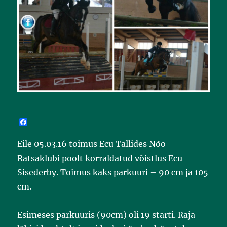
F
a
c
Eile 05.03.16 toimus Ecu Tallides Nõo
e
b
Ratsaklubi poolt korraldatud võistlus Ecu
o
o
Sisederby. Toimus kaks parkuuri – 90 cm ja 105
k
cm.
Esimeses parkuuris (90cm) oli 19 starti. Raja