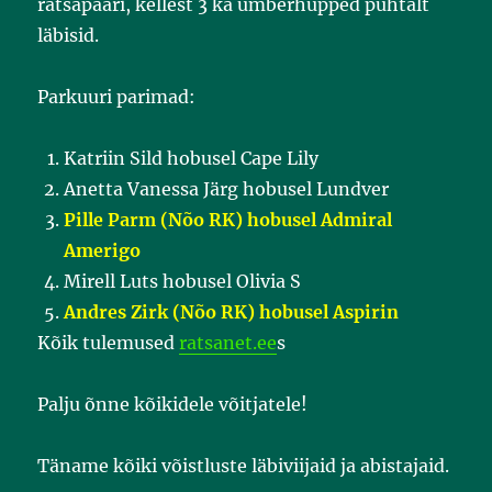
ratsapaari, kellest 3 ka ümberhüpped puhtalt
läbisid.
Parkuuri parimad:
Katriin Sild hobusel Cape Lily
Anetta Vanessa Järg hobusel Lundver
Pille Parm (Nõo RK) hobusel Admiral
Amerigo
Mirell Luts hobusel Olivia S
Andres Zirk (Nõo RK) hobusel Aspirin
Kõik tulemused
ratsanet.ee
s
Palju õnne kõikidele võitjatele!
Täname kõiki võistluste läbiviijaid ja abistajaid.