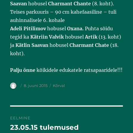
Saavan
hobusel
Charmant Chante
(8. koht).
Teises parkuuris – 90 cm kahefaasiline – tuli
auhinnalisele 6. kohale
Adeli Pitilimov
hobusel
Oxana.
Puhta sõidu
tegid ka
Kätriin Valvik
hobusel
Artik
(13. koht)
ja
Kätlin Saavan
hobusel
Charmant Chate
(18.
koht).
Palju õnne
kõikidele edukatele ratsapaaridele!!!
8. juuni 2015
Kõrval
EELMINE
23.05.15 tulemused
Eelmine