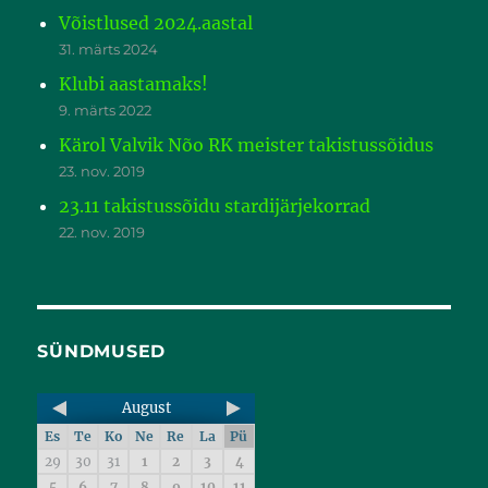
Võistlused 2024.aastal
31. märts 2024
Klubi aastamaks!
9. märts 2022
Kärol Valvik Nõo RK meister takistussõidus
23. nov. 2019
23.11 takistussõidu stardijärjekorrad
22. nov. 2019
SÜNDMUSED
August
Es
Te
Ko
Ne
Re
La
Pü
29
30
31
1
2
3
4
5
6
7
8
9
10
11