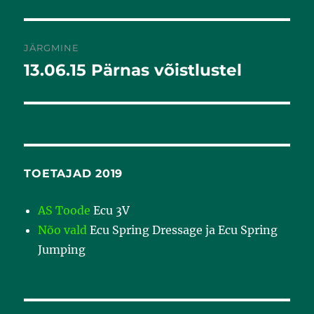
postitus:
JÄRGMINE
13.06.15 Pärnas võistlustel
Järgmine
postitus:
TOETAJAD 2019
AS Toode
Ecu 3V
Nõo vald
Ecu Spring Dressage ja Ecu Spring
Jumping