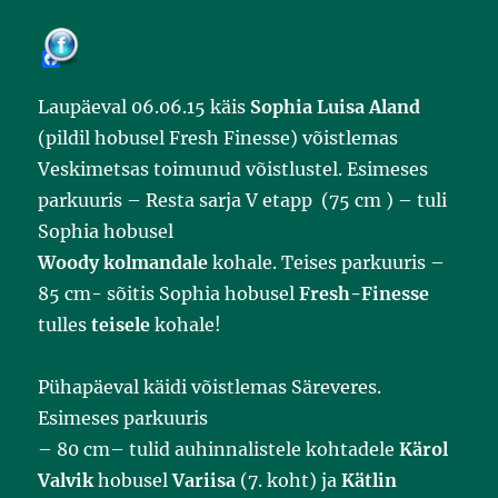
F
a
c
Laupäeval 06.06.15 käis
Sophia Luisa Aland
e
b
(pildil hobusel Fresh Finesse) võistlemas
o
o
Veskimetsas toimunud võistlustel. Esimeses
k
parkuuris – Resta sarja V etapp (75 cm ) – tuli
Sophia hobusel
Woody
kolmandale
kohale. Teises parkuuris –
85 cm- sõitis Sophia hobusel
Fresh-Finesse
tulles
teisele
kohale!
Pühapäeval käidi võistlemas Säreveres.
Esimeses parkuuris
– 80 cm– tulid auhinnalistele kohtadele
Kärol
Valvik
hobusel
Variisa
(7. koht) ja
Kätlin