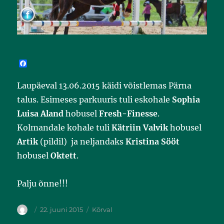
F
a
c
Laupäeval 13.06.2015 käidi võistlemas Pärna
e
b
talus. Esimeses parkuuris tuli eskohale
Sophia
o
o
Luisa Aland
hobusel
Fresh-Finesse
.
k
Kolmandale kohale tuli
Kätriin Valvik
hobusel
Artik
(pildil) ja neljandaks
Kristina Sööt
hobusel
Oktett
.
Palju õnne!!!
22. juuni 2015
Kõrval