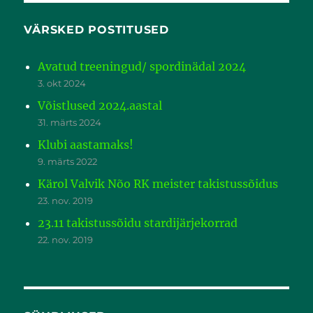
VÄRSKED POSTITUSED
Avatud treeningud/ spordinädal 2024
3. okt 2024
Võistlused 2024.aastal
31. märts 2024
Klubi aastamaks!
9. märts 2022
Kärol Valvik Nõo RK meister takistussõidus
23. nov. 2019
23.11 takistussõidu stardijärjekorrad
22. nov. 2019