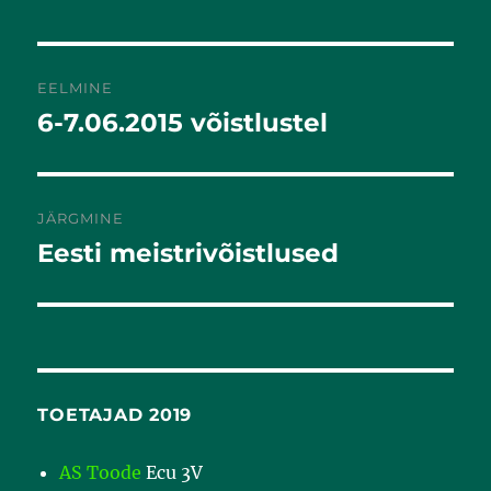
EELMINE
6-7.06.2015 võistlustel
Eelmine
postitus:
JÄRGMINE
Eesti meistrivõistlused
Järgmine
postitus:
TOETAJAD 2019
AS Toode
Ecu 3V