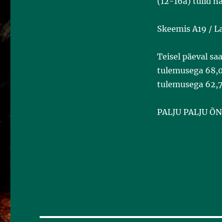
(12-16a) tulid n
Skeemis A19 / La
Teisel päeval sa
tulemusega 68,
tulemusega 62,
PALJU PALJU ÕN