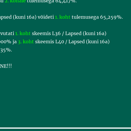
ad
2. kohale
tulemusega 64,417%.
psed (kuni 16a) võideti
1. koht
tulemusega 65,259%.
avutati
1. koht
skeemis L36 / Lapsed (kuni 16a)
000% ja
3. koht
skeemis L40 / Lapsed (kuni 16a)
735%.
NE!!!