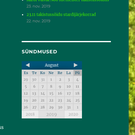
23. nov. 2019
23.11 takistussõidu stardijärjekorrad
22. nov. 2019
SÜNDMUSED
August
Es
Te
Ko
Ne
Re
La
Pü
29
30
31
1
2
3
4
5
6
7
8
9
10
11
12
13
14
15
16
17
18
19
20
21
22
23
24
25
26
27
28
29
30
31
1
2019
2018
2020
ss