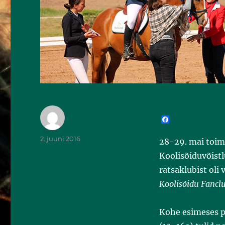
F
a
c
2. juuni 2016
28-29. mai toimu
e
b
Koolisõiduvõist
o
o
ratsaklubist oli 
k
Koolisõidu Fancl
Kohe esimeses p