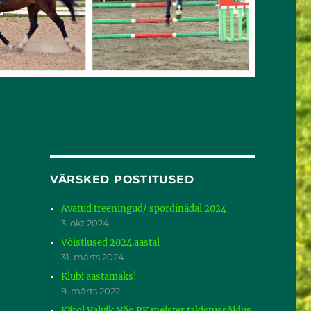
VÄRSKED POSTITUSED
Avatud treeningud/ spordinädal 2024
3. okt 2024
Võistlused 2024.aastal
31. märts 2024
Klubi aastamaks!
9. märts 2022
Kärol Valvik Nõo RK meister takistussõidus