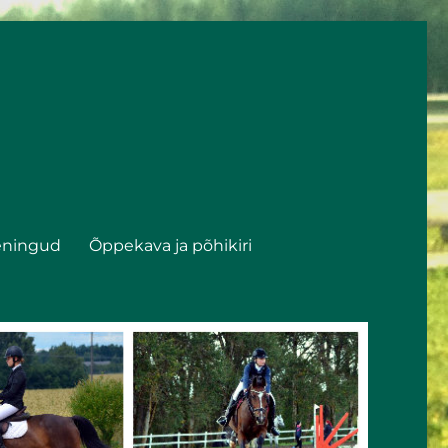
eningud
Õppekava ja põhikiri