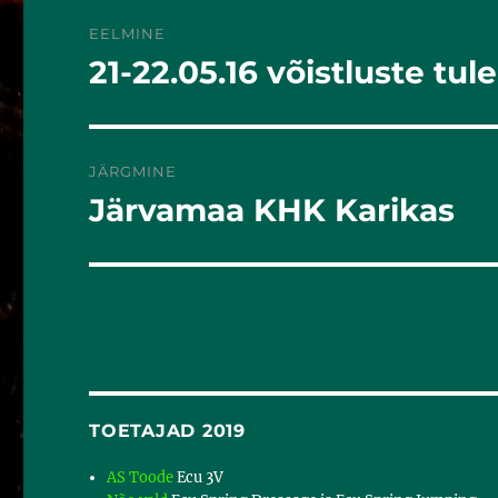
EELMINE
21-22.05.16 võistluste tu
Eelmine
postitus:
JÄRGMINE
Järvamaa KHK Karikas
Järgmine
postitus:
TOETAJAD 2019
AS Toode
Ecu 3V