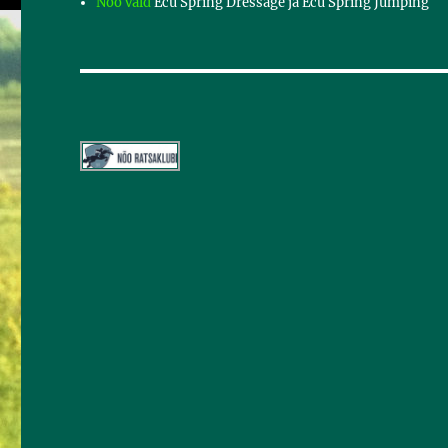
Nõo vald
Ecu Spring Dressage ja Ecu Spring Jumping