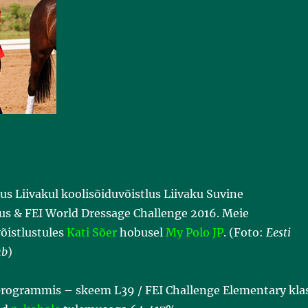
s Liivakul koolisõiduvõistlus Liivaku Suvine
lus & FEI World Dressage Challenge 2016. Meie
võistlustules
Kati Sõer
hobusel
My Polo JP
. (Foto:
Eesti
ub
)
rogrammis – skeem L39 / FEI Challenge Elementary kla