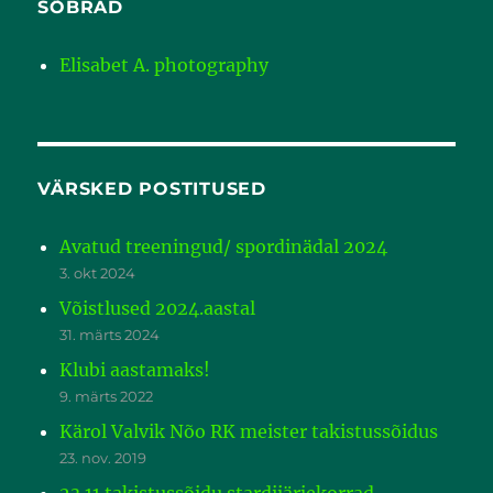
SÕBRAD
Elisabet A. photography
VÄRSKED POSTITUSED
Avatud treeningud/ spordinädal 2024
3. okt 2024
Võistlused 2024.aastal
31. märts 2024
Klubi aastamaks!
9. märts 2022
Kärol Valvik Nõo RK meister takistussõidus
23. nov. 2019