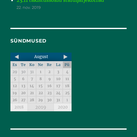
23.11 takistussõidu stardijärjekorrad
22. nov. 2019
SÜNDMUSED
August
Es
Te
Ko
Ne
Re
La
Pü
29
30
31
1
2
3
4
5
6
7
8
9
10
11
12
13
14
15
16
17
18
19
20
21
22
23
24
25
26
27
28
29
30
31
1
2019
2018
2020