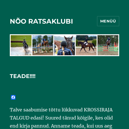
NÕO RATSAKLUBI
MENÜÜ
TEADE!!!!
F
a
c
Talve saabumise tõttu lükkuvad KROSSIRAJA
e
b
TALGUD edasi! Suured tänud kõigile, kes olid
o
o
end kirja pannud. Anname teada, kui uus aeg