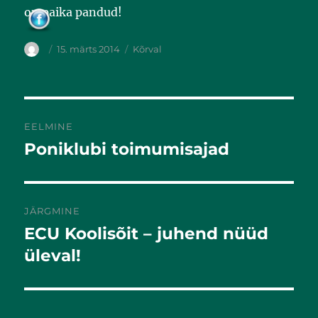
k
on paika pandud!
15. märts 2014
Kõrval
EELMINE
Poniklubi toimumisajad
Eelmine
postitus:
JÄRGMINE
ECU Koolisõit – juhend nüüd
Järgmine
postitus:
üleval!