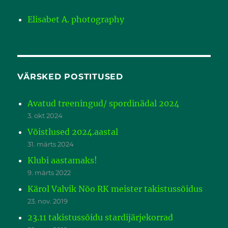
Elisabet A. photography
VÄRSKED POSTITUSED
Avatud treeningud/ spordinädal 2024
3. okt 2024
Võistlused 2024.aastal
31. märts 2024
Klubi aastamaks!
9. märts 2022
Kärol Valvik Nõo RK meister takistussõidus
23. nov. 2019
23.11 takistussõidu stardijärjekorrad