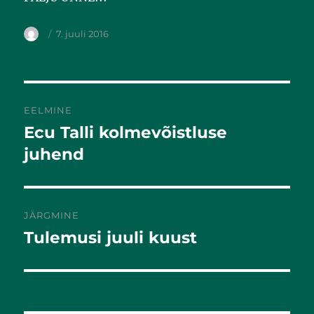
7. juuli 2016
EELMINE
Ecu Talli kolmevõistluse
Eelmine
postitus:
juhend
JÄRGMINE
Tulemusi juuli kuust
Järgmine
postitus: