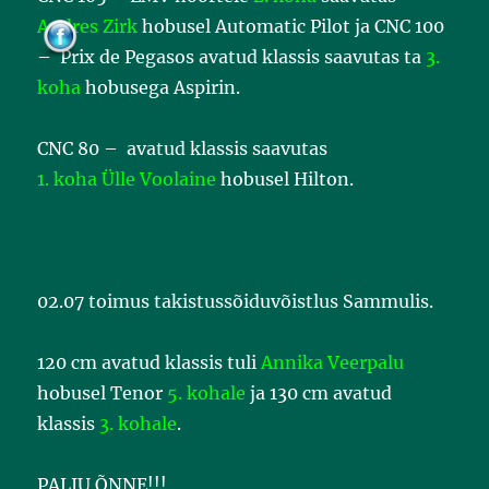
k
Andres Zirk
hobusel Automatic Pilot ja CNC 100
– Prix de Pegasos avatud klassis saavutas ta
3.
koha
hobusega Aspirin.
CNC 80 – avatud klassis saavutas
1. koha Ülle Voolaine
hobusel Hilton.
02.07 toimus takistussõiduvõistlus Sammulis.
120 cm avatud klassis tuli
Annika Veerpalu
hobusel Tenor
5. kohale
ja 130 cm avatud
klassis
3. kohale
.
PALJU ÕNNE!!!