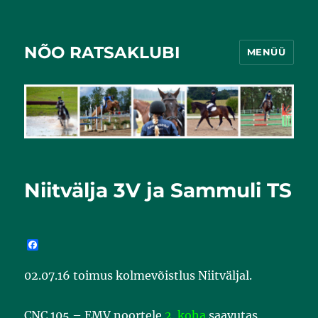
NÕO RATSAKLUBI
MENÜÜ
Niitvälja 3V ja Sammuli TS
F
a
c
02.07.16 toimus kolmevõistlus Niitväljal.
e
b
o
o
CNC 105 – EMV noortele
2. koha
saavutas