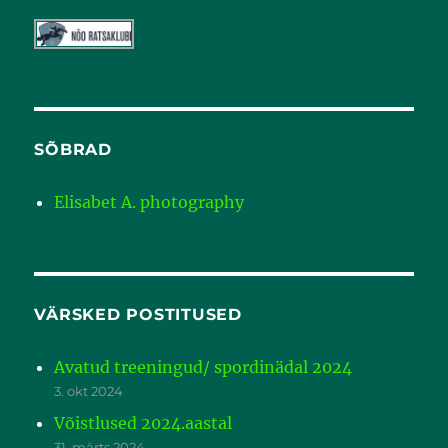
SÕBRAD
Elisabet A. photography
VÄRSKED POSTITUSED
Avatud treeningud/ spordinädal 2024
3. okt 2024
Võistlused 2024.aastal
31. märts 2024