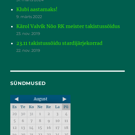
Klubi aastamaks!
9. märts 2022
Kärol Valvik Nõo RK meister takistussõidus
23. nov. 2019
23.11 takistussõidu stardijärjekorrad
22. nov. 2019
SÜNDMUSED
August
Es
Te
Ko
Ne
Re
La
Pü
29
30
31
1
2
3
4
5
6
7
8
9
10
11
12
13
14
15
16
17
18
19
20
21
22
23
24
25