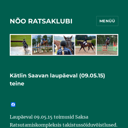
NÕO RATSAKLUBI
MENÜÜ
Kätlin Saavan laupäeval (09.05.15)
teine
F
a
c
Laupäeval 09.05.15 toimusid Saksa
e
b
Ratsutamiskompleksis takistussõiduvõistlused.
o