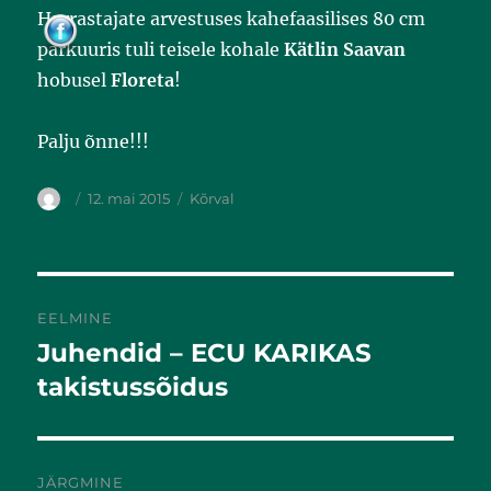
o
Harrastajate arvestuses kahefaasilises 80 cm
k
parkuuris tuli teisele kohale
Kätlin Saavan
hobusel
Floreta
!
Palju õnne!!!
12. mai 2015
Kõrval
EELMINE
Juhendid – ECU KARIKAS
Eelmine
postitus:
takistussõidus
JÄRGMINE