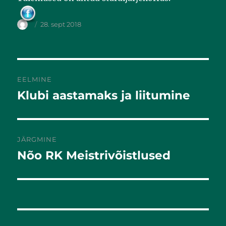
k
28. sept 2018
EELMINE
Klubi aastamaks ja liitumine
Eelmine
postitus:
JÄRGMINE
Nõo RK Meistrivõistlused
Järgmine
postitus: