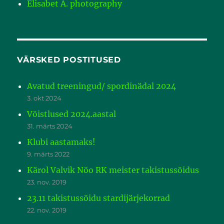
Elisabet A. photography
VÄRSKED POSTITUSED
Avatud treeningud/ spordinädal 2024
3. okt 2024
Võistlused 2024.aastal
31. märts 2024
Klubi aastamaks!
9. märts 2022
Kärol Valvik Nõo RK meister takistussõidus
23. nov. 2019
23.11 takistussõidu stardijärjekorrad
22. nov. 2019