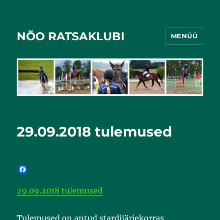
NÕO RATSAKLUBI
MENÜÜ
29.09.2018 tulemused
F
a
c
29.09.2018 tulemused
e
b
o
o
Tulemused on antud stardijärjekorras.