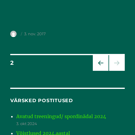
3. nov. 2017
2
EEL
MIN
E LK
VÄRSKED POSTITUSED
Avatud treeningud/ spordinädal 2024
3. okt 2024
Võistlused 2024.aastal