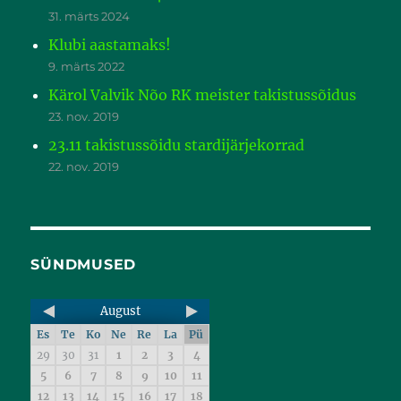
31. märts 2024
Klubi aastamaks!
9. märts 2022
Kärol Valvik Nõo RK meister takistussõidus
23. nov. 2019
23.11 takistussõidu stardijärjekorrad
22. nov. 2019
SÜNDMUSED
August
Es
Te
Ko
Ne
Re
La
Pü
29
30
31
1
2
3
4
5
6
7
8
9
10
11
12
13
14
15
16
17
18