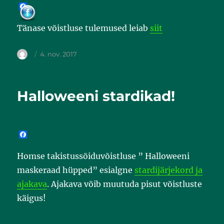
F
a
c
Tänase võistluse tulemused leiab
siit
e
b
o
o
4. nov. 2017
k
Halloweeni stardikad!
F
a
c
Homse takistussõiduvõistluse ” Halloweeni
e
b
maskeraad hüpped” esialgne
stardijärjekord ja
o
o
ajakava
. Ajakava võib muutuda pisut võistluste
k
käigus!